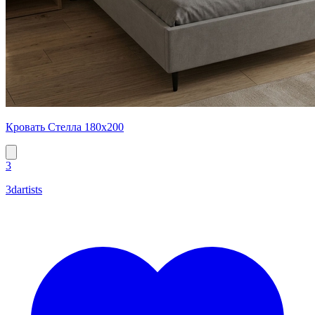
Кровать Стелла 180х200
3
3dartists