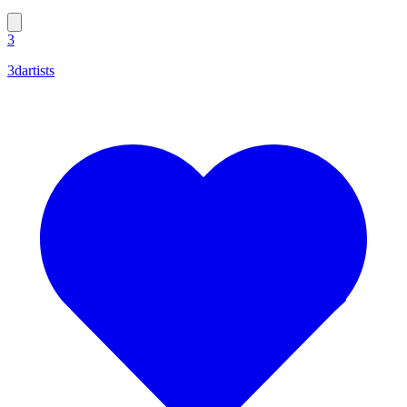
3
3dartists