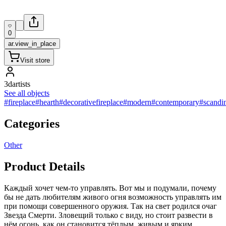
0
ar.view_in_place
Visit store
3dartists
See all objects
#fireplace
#hearth
#decorativefireplace
#modern
#contemporary
#scandi
Categories
Other
Product Details
Каждый хочет чем-то управлять. Вот мы и подумали, почему
бы не дать любителям живого огня возможность управлять им
при помощи совершенного оружия. Так на свет родился очаг
Звезда Смерти. Зловещий только с виду, но стоит развести в
нём огонь, как он становится тёплым, живым и ярким.