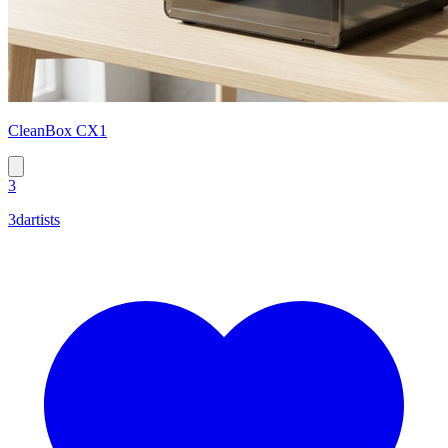
CleanBox CX1
3
3dartists