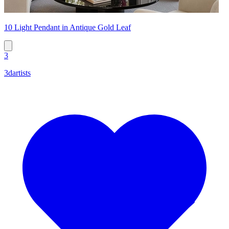
10 Light Pendant in Antique Gold Leaf
3
3dartists