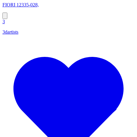
FIORI 12335-028,
3
3dartists