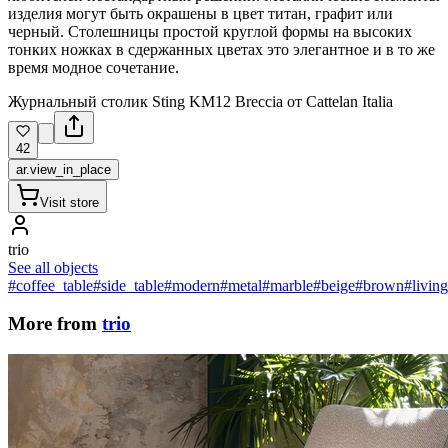
изделия могут быть окрашены в цвет титан, графит или
черный. Столешницы простой круглой формы на высоких
тонких ножках в сдержанных цветах это элегантное и в то же
время модное сочетание.
Журнальный столик Sting KM12 Breccia от Cattelan Italia
42
ar.view_in_place
Visit store
trio
See all objects
#coffee_table
#side_table
#modern
#metal
#marble
#beige
#brown
#livin
More from
trio