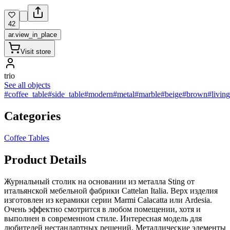
42
ar.view_in_place
Visit store
trio
See all objects
#coffee_table
#side_table
#modern
#metal
#marble
#beige
#brown
#livin
Categories
Coffee Tables
Product Details
Журнальный столик на основании из металла Sting от
итальянской мебельной фабрики Cattelan Italia. Верх изделия
изготовлен из керамики серии Marmi Calacatta или Ardesia.
Очень эффектно смотрится в любом помещении, хотя и
выполнен в современном стиле. Интересная модель для
любителей нестандартных решений. Металлические элементы