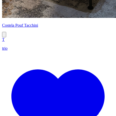
Costela Pouf Tacchini
T
trio