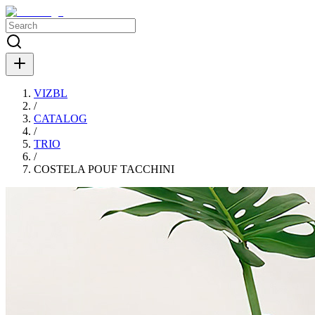
VIZBL
/
CATALOG
/
TRIO
/
COSTELA POUF TACCHINI