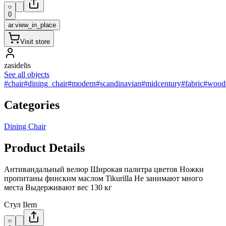
0
ar.view_in_place
Visit store
zasidelis
See all objects
#chair
#dining_chair
#modern
#scandinavian
#midcentury
#fabric
#wood
Categories
Dining Chair
Product Details
Антивандальный велюр Широкая палитра цветов Ножки
пропитаны финским маслом Tikurilla Не занимают много
места Выдерживают вес 130 кг
Стул Ilem