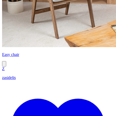
Easy chair
Z
zasidelis