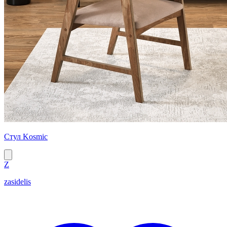
Стул Kosmic
Z
zasidelis