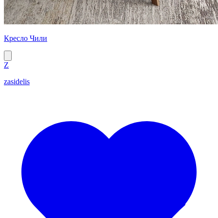
Кресло Чили
Z
zasidelis