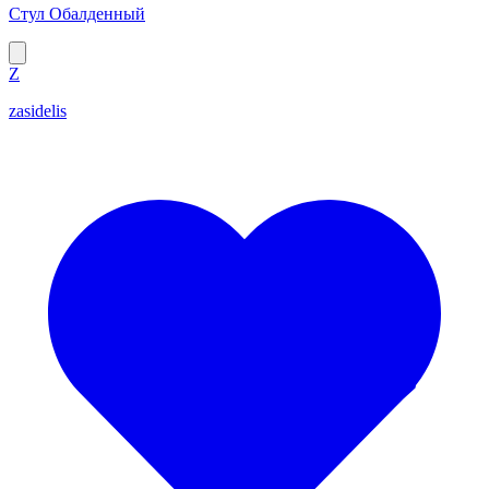
Стул Обалденный
Z
zasidelis