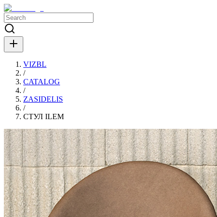
VIZBL
/
CATALOG
/
ZASIDELIS
/
СТУЛ ILEM