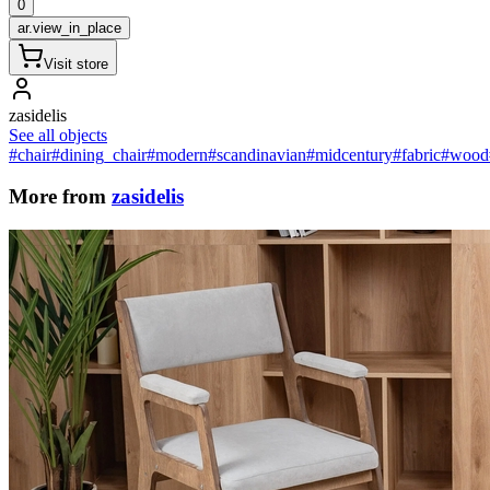
0
ar.view_in_place
Visit store
zasidelis
See all objects
#chair
#dining_chair
#modern
#scandinavian
#midcentury
#fabric
#wood
More from
zasidelis