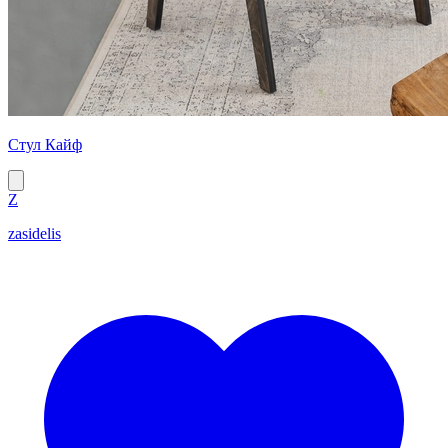
Стул Кайф
Z
zasidelis